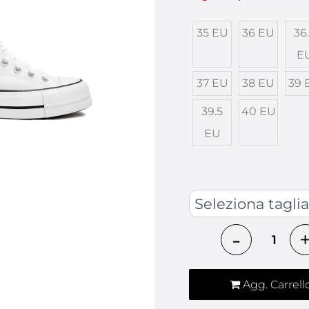
35 EU
36 EU
36
E
37 EU
38 EU
39 
39.5
40 EU
EU
SCARPE
Quantità
Agg. Carrell