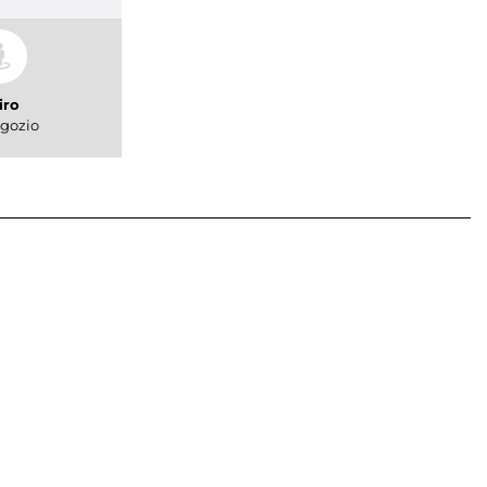
iro
gozio