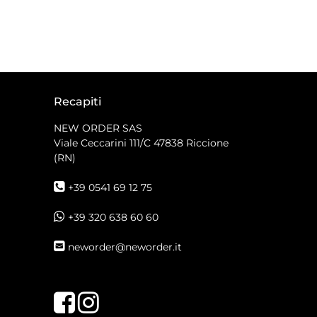
Recapiti
NEW ORDER SAS
Viale Ceccarini 111/C
47838 Riccione
(RN)
+39 0541 69 12 75
+39 320 638 60 60
neworder@neworder.it
Facebook
Instagram