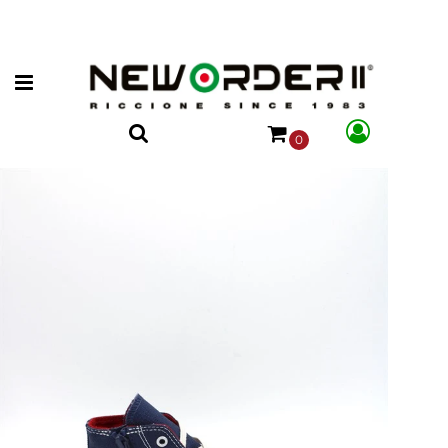
Open menu
0