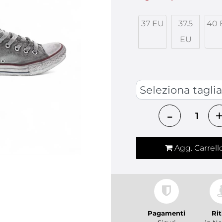
37 EU
37.5
40 
EU
SCARPE
Quantità
Agg. Carrell
Pagamenti
Rit