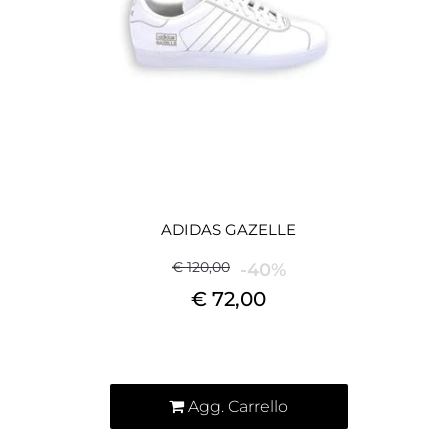
ADIDAS GAZELLE
€ 120,00
-40%
€ 72,00
Quantità
Agg. Carrello