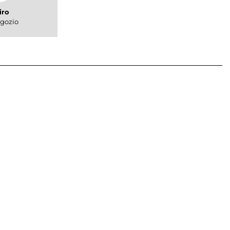
iro
gozio