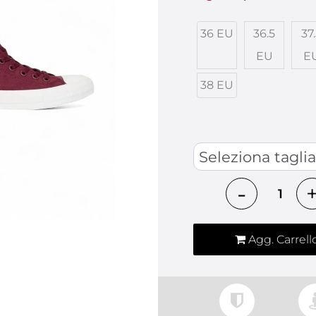
36 EU
36.5
37
EU
E
38 EU
SCARPE
Quantità
Agg. Carrell