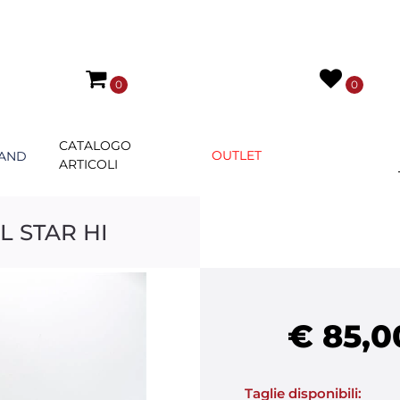
0
0
CATALOGO
OUTLET
AND
ARTICOLI
 STAR HI
€ 85,0
Taglie disponibili: