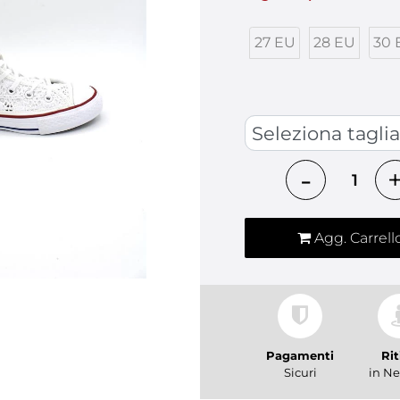
27 EU
28 EU
30 
SCARPE KIDS
Quantità
Agg. Carrell
Pagamenti
Rit
Sicuri
in Ne