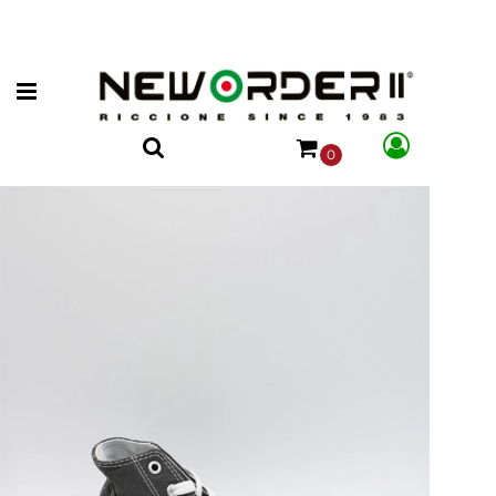
Open menu
0