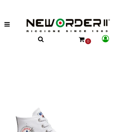
Open menu
0