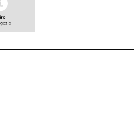
iro
gozio