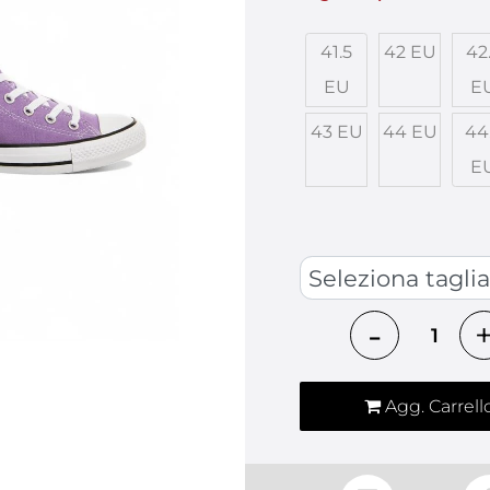
41.5
42 EU
42
EU
E
43 EU
44 EU
44
E
SCARPE
Quantità
Agg. Carrell