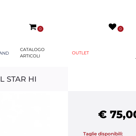
0
0
CATALOGO
OUTLET
AND
ARTICOLI
 STAR HI
€ 75,0
Taglie disponibili: