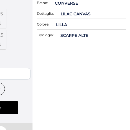
Brand:
CONVERSE
.5
Dettaglio:
LILAC CANVAS
U
Colore:
LILLA
.5
Tipologia:
SCARPE ALTE
U
o