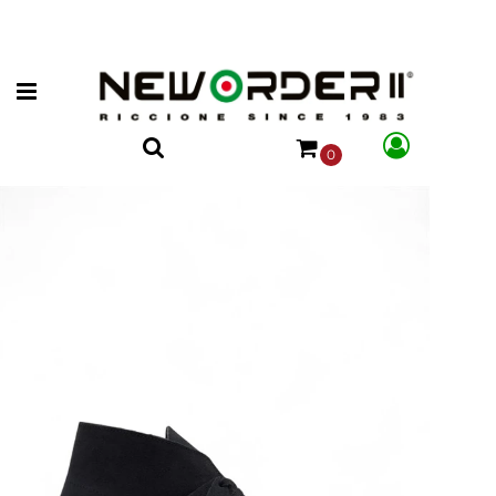
Open menu
0