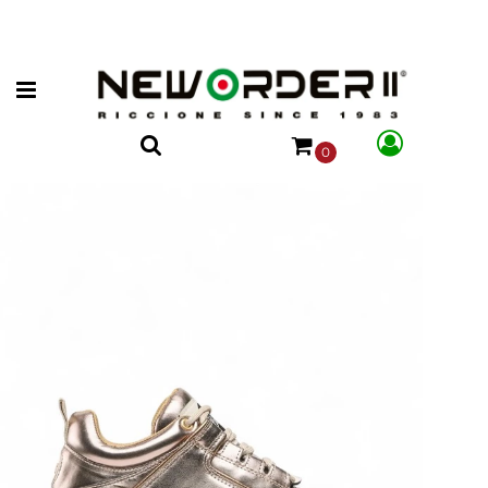
Open menu
0