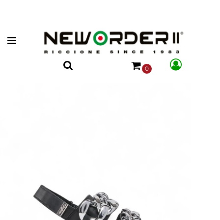
Open menu
0