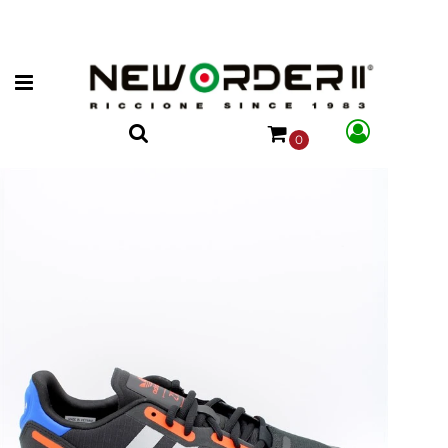
Open menu
0