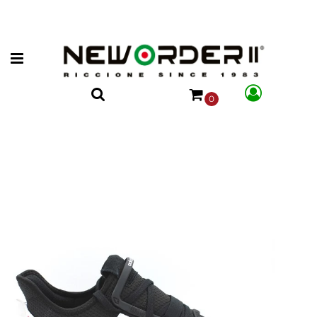
Open menu
0