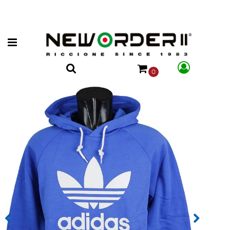
Open menu
0