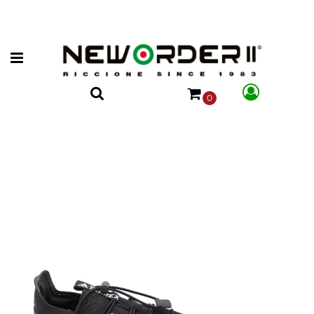
Open menu
0