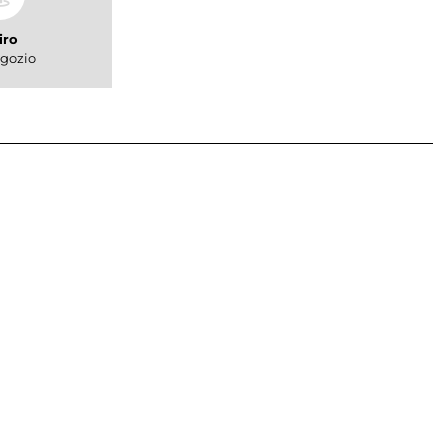
iro
gozio