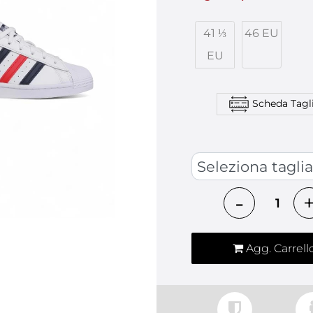
41 ⅓
46 EU
EU
Scheda Tagl
SCARPE ADIDAS
Quantità
Agg. Carrell