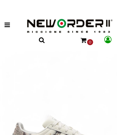
Open menu
0