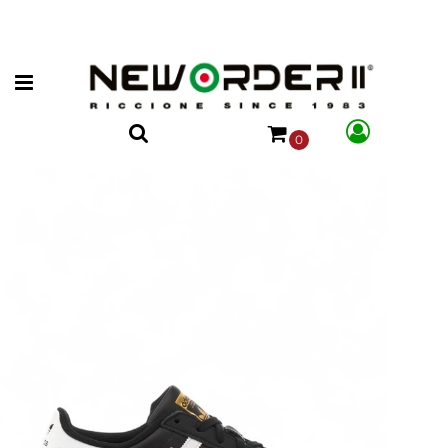
Open menu
0