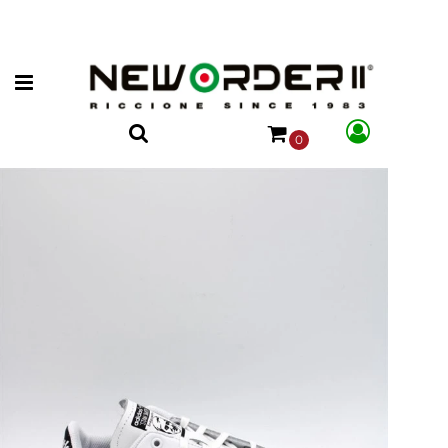
Open menu
0