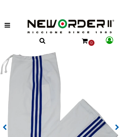
Open menu
0