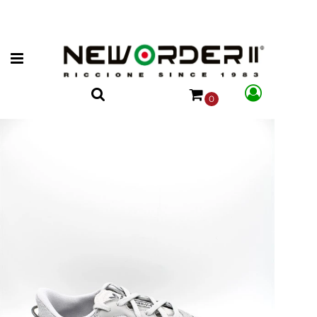
Open menu
0