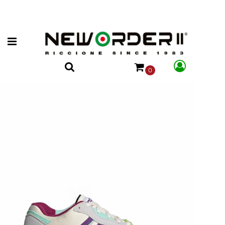
Open menu
0