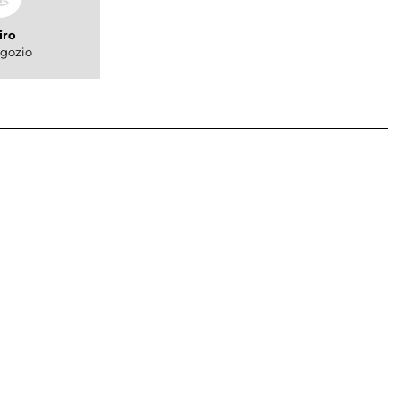
iro
gozio