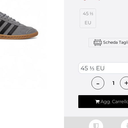
45 ⅓
EU
Scheda Tagl
SCARPE ADIDAS
Quantità
Agg. Carrell