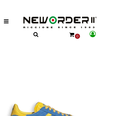
Open menu
0