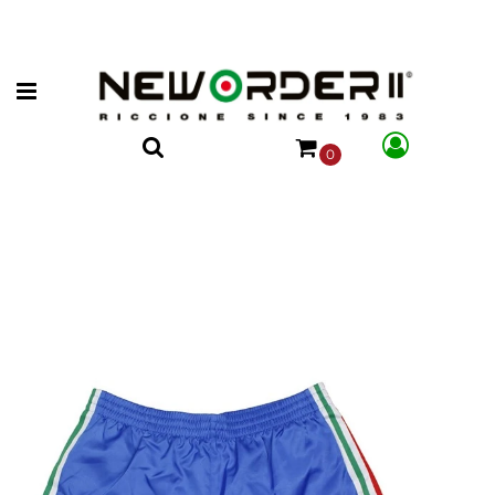
Open menu
0