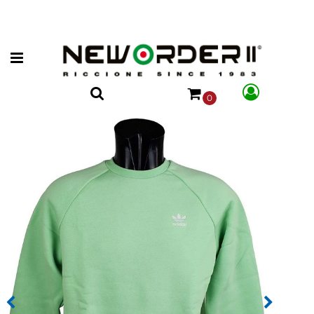
Open menu
0