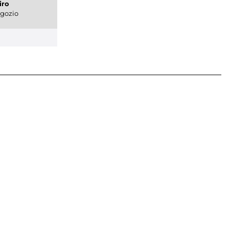
iro
gozio