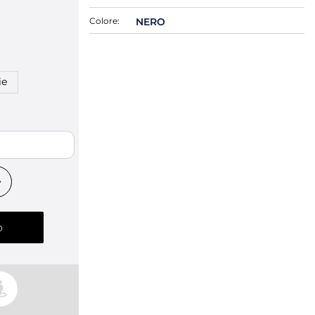
Colore:
NERO
ie
O
o