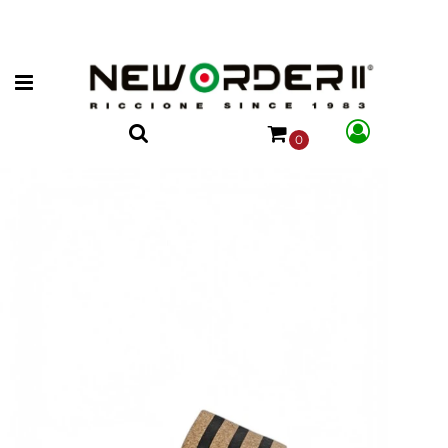
Open menu
0