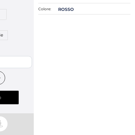
Colore:
ROSSO
M
ie
 LET
o