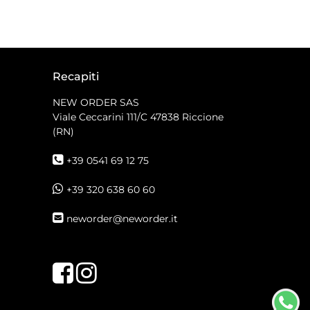
Recapiti
NEW ORDER SAS
Viale Ceccarini 111/C
47838 Riccione
(RN)
+39 0541 69 12 75
+39 320 638 60 60
neworder@neworder.it
Facebook
Instagram