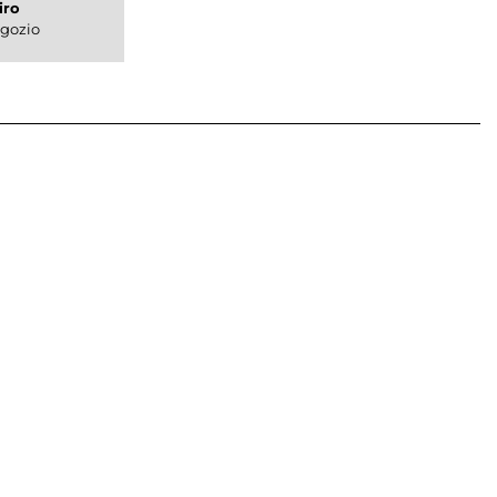
iro
gozio