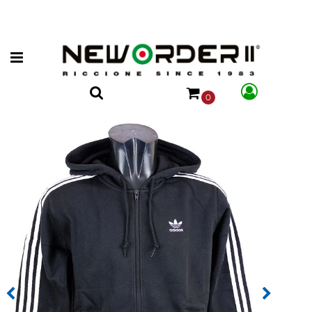
Open menu
0